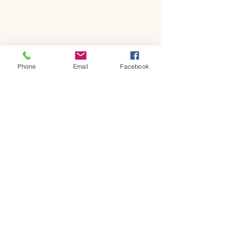
Phone
Email
Facebook
コメント
コメントを追加…
新ロゴと6月日
季節メニューと日程につ
いて
GF Kitchen
金～日曜日 ランチ・カフェ