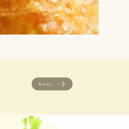
グルテンフリー
価格
￥1,432
News