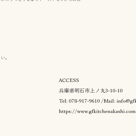
さい。
ACCESS
兵庫県明石市上ノ丸3-10-10
Tel: 078-917-9610 /Mail:
info@gf
https://www.gfkitchenakashi.com