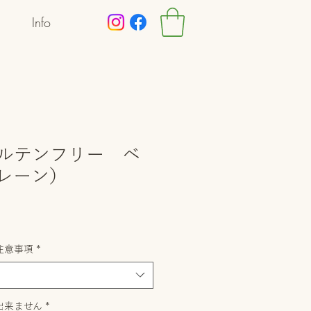
Info
ルテンフリー ベ
レーン）
注意事項
*
出来ません
*