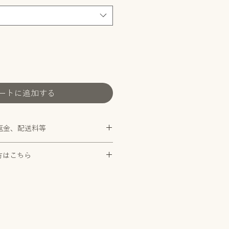
ートに追加する
返金、配送料等
品ポリシーは
こちら
方はこちら
く表記は
こちら
所に小麦を含む製品を持ち込まない
麦粉不使用に十分注意を払っており
ルギーをお持ちの方はご購入前にか
にご相談される事をお勧めいたしま