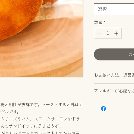
選択
数量
*
カ
お支払い方法、返品
お支払方法、返品返
アレルギーが心配な
配送料は
こちら
​特定商取引法に基づ
原材料含め、製造場
米粉と相性が抜群です。トーストすると外はカ
事を徹底する等、小
ーグルです。
ますが、重篤なアレ
ームチーズやハム、スモークサーモンやドラ
かりつけのお医者様
挟んでサンドイッチに是非どうぞ！
す。
外がカリっとするまでトーストしてからお召