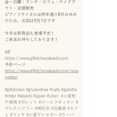
金～日曜：ランチ・カフェ・テイクア
ウト・店頭販売
ピアノリサイタルは例年通り8月お休み
のため、次回は9月7日です
今月は新商品も登場予定！
ご来店お待ちしております！
HP
https://www.gfkitchenakashi.com
予約ページ
https://www.gfkitchenakashi.com/rese
rvation
#gfkitchen
#glutenfree
#cafe
#galette
#cider
#akashi
#japan
#uber
#小麦粉
不使用
#ガレット
#ジーエフキッチン
#
グルテンフリー
#明石市
#兵庫県
#カフ
ェ
#ランチ
#小麦アレルギー
#ウーバ