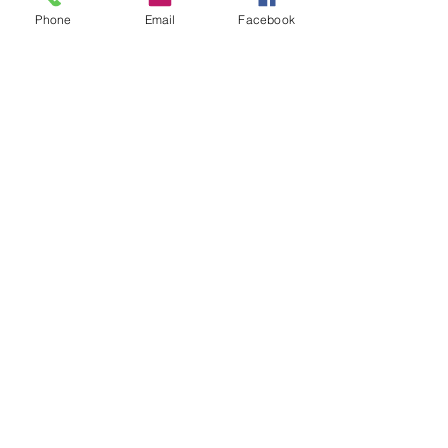
Phone
Email
Facebook
コメント
コメントを追加…
新ロゴと6月日
季節メニューと日程につ
いて
GF Kitchen
金～日曜日 ランチ・カフェ
ランチ：11~13:30 (L.O.)
カフェ：13:30~17:00 (15:00 L.O.)
ACCESS