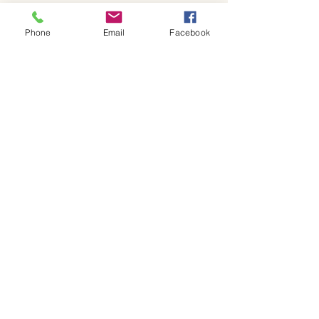
Phone
Email
Facebook
コメント
コメントを追加…
新ロゴと6月日
季節メニューと日程につ
いて
GF Kitchen
金～日曜日 ランチ・カフェ
ランチ：11~13:30 (L.O.)
カフェ：13:30~17:00 (15:00 L.O.)