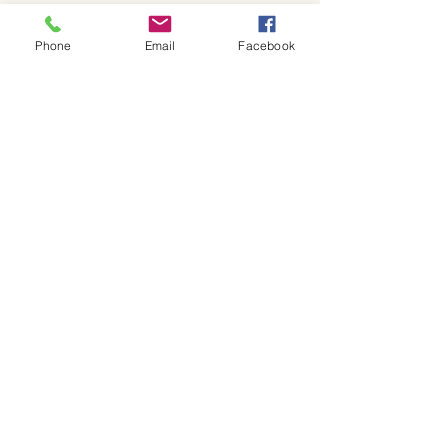
Phone
Email
Facebook
コメント
コメントを追加…
新ロゴと6月日
季節メニューと日程につ
いて
GF Kitchen
金～日曜日 ランチ・カフェ
ランチ：11~13:30 (L.O.)
カフェ：13:30~17:00 (15:00 L.O.)