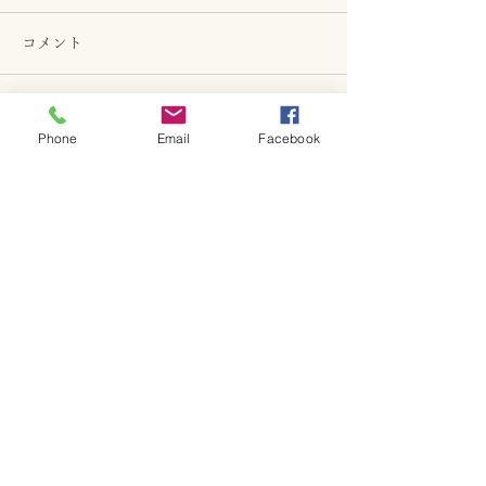
コメント
コメントを追加…
新ロゴと6月日
季節メニューと日程につ
Phone
Email
Facebook
いて
GF Kitchen
金～日曜日 ランチ・カフェ
ランチ：11~13:30 (L.O.)
カフェ：13:30~17:00 (15:00 L.O.)
ACCESS
兵庫県明石市上ノ丸3-10-10