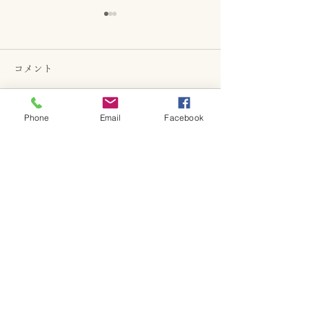
コメント
Phone
Email
Facebook
コメントを追加…
新ロゴと6月日
季節メニューと日程につ
いて
GF Kitchen
金～日曜日 ランチ・カフェ
ランチ：11~13:30 (L.O.)
カフェ：13:30~17:00 (15:00 L.O.)