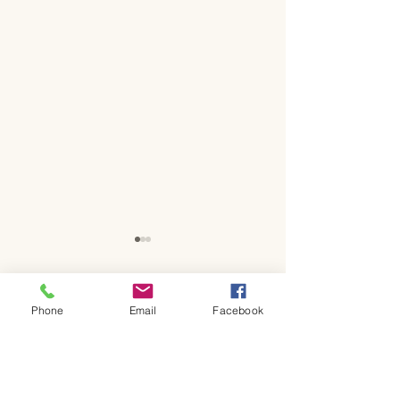
Phone
Email
Facebook
コメント
コメントを追加…
新ロゴと6月日
季節メニューと日程につ