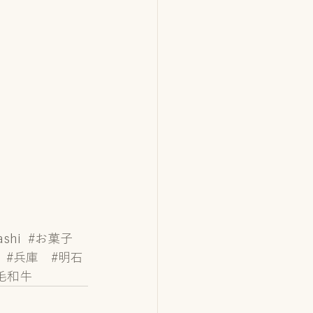
ashi
#お菓子
#兵庫
#明石
毛和牛