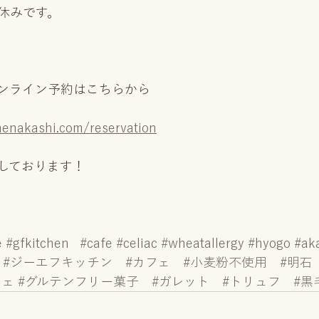
休みです。
ンライン予約はこちらから
henakashi.com/reservation
しております！
e
#gfkitchen
#cafe
#celiac
#wheatallergy
#hyogo
#ak
#ジーエフキッチン
#カフェ
#小麦粉不使用
#明石
フェ
#グルテンフリー菓子
#ガレット
#トリュフ
#黒