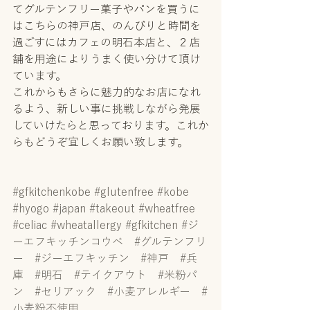
てグルテンフリー菓子やパンを買うに
はこちらの神戸店、のんびりと時間を
過ごすにはカフェの明石本店と、２店
舗を用途によりうまく使い分けて頂け
ています。
これからもさらに魅力的なお店になれ
るよう、新しい事に挑戦しながら発展
していけたらと思っております。これか
らもどうぞ宜しくお願い致します。
#gfkitchenkobe
#glutenfree
#kobe
#hyogo
#japan
#takeout
#wheatfree
#celiac
#wheatallergy
#gfkitchen
#ジ
ーエフキッチンコウベ
#グルテンフリ
ー
#ジーエフキッチン
#神戸
#兵
庫
#明石
#テイクアウト
#米粉パ
ン
#セリアック
#小麦アレルギー
#
小麦粉不使用