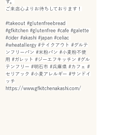
す。
ご来店心よりお待ちしております！
#takeout
#glutenfreebread
#gfkitchen
#glutenfree
#cafe
#galette
#cider
#akashi
#japan
#celiac
#wheatallergy
#テイクアウト
#グルテ
ンフリーパン
#米粉パン
#小麦粉不使
用
#ガレット
#ジーエフキッチン
#グル
テンフリー
#明石市
#兵庫県
#カフェ
#
セリアック
#小麦アレルギー
#サンドイ
ッチ
https://www.gfkitchenakashi.com/