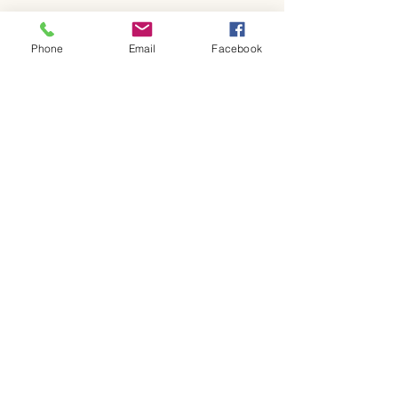
Phone
Email
Facebook
コメント
コメントを追加…
新ロゴと6月日
季節メニューと日程につ
いて
GF Kitchen
金～日曜日 ランチ・カフェ
ランチ：11~13:30 (L.O.)
カフェ：13:30~17:00 (15:00 L.O.)