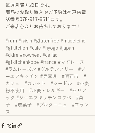
毎週月曜＋23日です。
商品のお取り置きやご予約は神戸店電
話番号078-917-9611まで。
ご来店心よりお待ちしております！
#rum
#raisin
#glutenfree
#madeleine
#gfkitchen
#cafe
#hyogo
#japan
#cidre
#nowheat
#celiac
#gfkitchenkobe
#france
#マドレーヌ
#ラムレーズン
#グルテンフリー
#ジ
ーエフキッチン
#兵庫県
#明石市
#
カフェ
#ガレット
#シードル
#小麦
粉不使用
#小麦アレルギー
#セリア
ック
#ジーエフキッチンコウベ
#菓
子
#焼菓子
#ブルターニュ
#フラン
ス