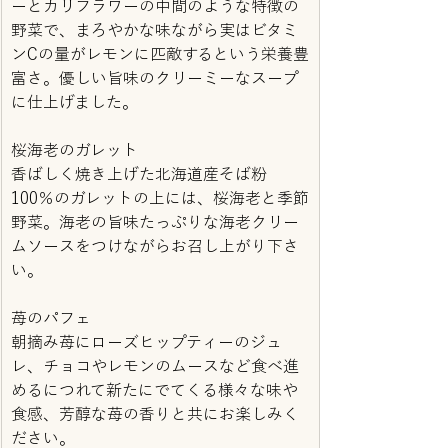
ーとカリフラワーの中間のような特徴の
野菜で、まろやかな味ながら実はビタミ
ンCの量がレモンに匹敵するという栄養豊
富さ。優しい旨味のクリーミーなスープ
に仕上げました。
桜海老のガレット
香ばしく焼き上げた北海道産そば粉
100％のガレットの上には、桜海老と季節
野菜。海老の旨味たっぷりな海老クリー
ムソースをつけながらお召し上がり下さ
い。
苺のパフェ
朝摘み苺にローズヒップティーのジュ
レ、チョコやレモンのムースなど食べ進
めるにつれて新たにでてくる様々な味や
食感、芳醇な苺の香りと共にお楽しみく
ださい。