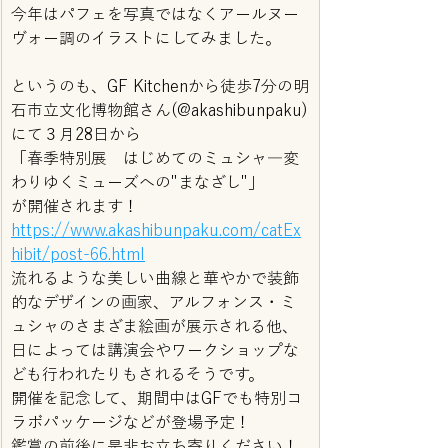
今年はパフェを写真ではなくアールヌー
ヴォー調のイラストにしてみました。
というのも、GF Kitchenから徒歩7分の明
石市立文化博物館さん(@akashibunpaku)
にて３月28日から
「春季特別展　はじめてのミュシャ―変
わりゆくミューズへの"まなざし"」
が開催されます！
https://www.akashibunpaku.com/catEx
hibit/post-66.html
流れるような美しい曲線と華やかで装飾
的なデザインの画家、アルフォンス・ミ
ュシャのさまざま絵画が展示される他、
日によっては講演会やワークショップな
ども行われたりもされるそうです。
開催を記念して、期間中はGFでも特別コ
ラボパッケージなどが登場予定！
鑑賞の前後に是非お立ち寄りください！