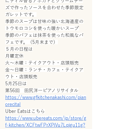
にディル香るアボカドとクリームチー
ズで作ったソースを合わせた季節限定
ガレットです。
季節のスープは甘味の強い北海道産の
トウモロコシを使った暖かいスープ
季節のパフェは抹茶を使った和風なパ
フェです。（5月末まで）
５月の日程は
月曜定休
火～木曜：テイクアウト・店頭販売
金～日曜：ランチ・カフェ・テイクア
ウト・店頭販売
5月25日は
第56回　田尻洋一ピアノリサイタル
https://www.gfkitchenakashi.com/pian
orecital
Uber Eatsはこちら
https://www.ubereats.com/jp/store/g
f-kitchen/XCFtwFPrXPiVu7Lqjgu11g?