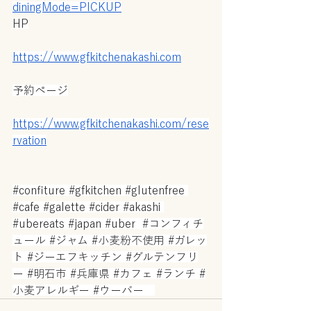
diningMode=PICKUP
HP
https://www.gfkitchenakashi.com
予約ページ
https://www.gfkitchenakashi.com/rese
rvation
#confiture
#gfkitchen
#glutenfree
#cafe
#galette
#cider
#akashi
#ubereats
#japan
#uber
#コンフィチ
ュール
#ジャム
#小麦粉不使用
#ガレッ
ト
#ジーエフキッチン
#グルテンフリ
ー
#明石市
#兵庫県
#カフェ
#ランチ
#
小麦アレルギー
#ウーバー