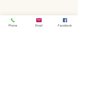
Phone
Email
Facebook
コメント
コメントを追加…
新ロゴと6月日
季節メニューと日程につ
いて
GF Kitchen
金～日曜日 ランチ・カフェ
ランチ：11~13:30 (L.O.)