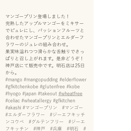
マンゴープリン登場しました！
完熟したアップルマンゴーをミキサー
でピュレにし、パッションフルーツと
合わせたマンゴープリンとエルダーフ
ラワーのジュレの組み合わせ。
果実味溢れつつ滑らかな舌触りでさっ
ぱりと召し上がれます。是非どうぞ！
神戸店にて販売中です。明石店は25日
から。
#mango
#mangopudding
#elderflower
#gfkitchenkobe
#glutenfree
#kobe
#hyogo
#japan
#takeout
#wheatfree
#celiac
#wheatallergy
#gfkitchen
#akashi
#マンゴープリン
#マンゴー
#エルダーフラワー
#ジーエフキッチ
ンコウベ
#グルテンフリー
#ジーエ
フキッチン
#神戸
#兵庫
#明石
#