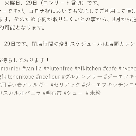
、火曜日、29日（コンサート貸切）です。
ナーですが、コロナ禍においても安心してご利用して頂
ます。そのため予約が取りにくいとの事から、8月から
約可能となります。
、29日です。閉店時間の変則スケジュールは店頭カレ
お待ちしております！
dmarnier
#vanilla
#glutenfree
#gfkitchen
#cafe
#hyog
gfkitchenkobe
#riceflour
#グルテンフリー
#ジーエフキ
使用
#小麦アレルギー
#セリアック
#ジーエフキッチンコ
ガスカル産バニラ
#明石市
#シュー
＃米粉