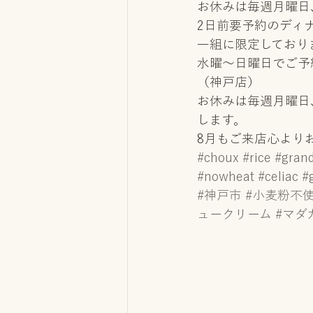
お休みは毎週月曜日
2日前要予約のディ
一組に限定しており
水曜〜日曜日でご予
（神戸店）
お休みは毎週月曜日
します。
8月もご来店心より
#choux
#rice
#gran
#nowheat
#celiac
#
#神戸市
#小麦粉不
ュークリーム
#マダ