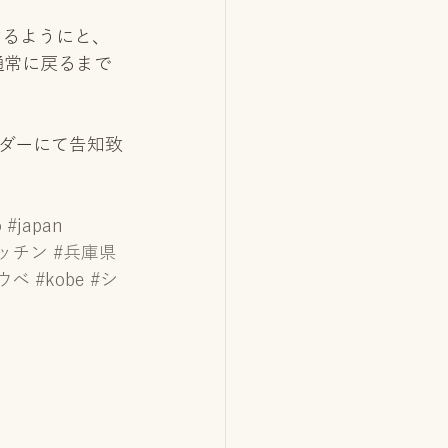
けるようにと、
通常に戻るまで
ンダーにて告知致
o
#japan
ッチン
#兵庫県
ウベ
#kobe
#シ