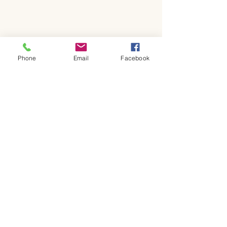
Phone
Email
Facebook
コメント
コメントを追加…
新ロゴと6月日
季節メニューと日程につ
いて
GF Kitchen
金～日曜日 ランチ・カフェ