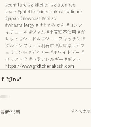
#confiture
#gfkitchen
#glutenfree
#cafe
#galette
#cider
#akashi
#dinner
#japan
#nowheat
#celiac
#wheatallergy
#せとかみかん
#コンフ
ィチュール
#ジャム
#小麦粉不使用
#ガ
レット
#シードル
#ジーエフキッチン
#
グルテンフリー
#明石市
#兵庫県
#カフ
ェ
#ランチ
#ディナー
#ホワイトデー
#
セリアック
#小麦アレルギー
#ギフト
https://www.gfkitchenakashi.com
すべて表示
最新記事