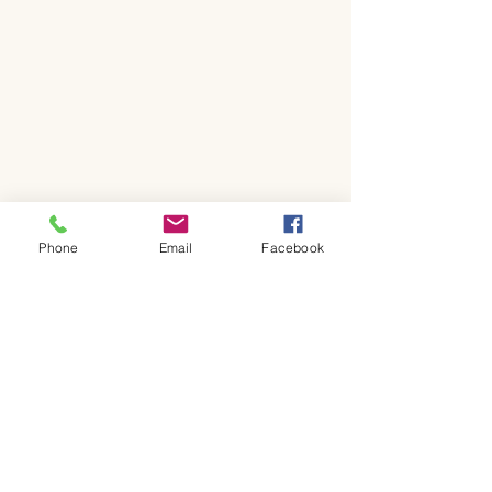
Phone
Email
Facebook
コメント
コメントを追加…
新ロゴと6月日
季節メニューと日程につ